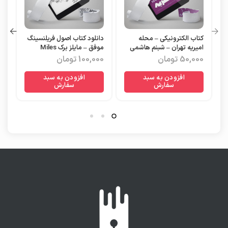
کتاب الکترونیکی – محله
دانلود کتاب اصول فریلنسینگ
دا
امیریه تهران – شبنم هاشمی
موفق – مایلز برک Miles
مع
395
Burke
50,000
تومان
100,000
تومان
را
افزودن به سبد
افزودن به سبد
سفارش
سفارش